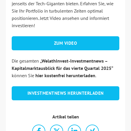
jenseits der Tech-Giganten bieten. Erfahren Sie, wie
Sie Ihr Portfolio in turbulenten Zeiten optimal
positionieren. Jetzt Video ansehen und informiert
investieren!
Z
UM VIDEO
Die gesamten
„WelathInvest-Investmentnews –
Kapitalmarktausblick für das vierte Quartal 2025“
können Sie
hier
kostenfrei herunterladen
.
INVESTMENTNEWS HERUNTERLADEN
Artikel teilen
nstellungen