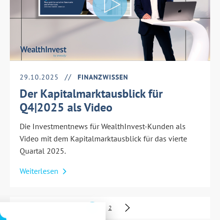
29.10.2025
FINANZWISSEN
Der Kapitalmarktausblick für
Q4|2025 als Video
Die Investmentnews für WealthInvest-Kunden als
Video mit dem Kapitalmarktausblick für das vierte
nstellungen
Quartal 2025.
über alle verwendeten Cookies und
Weiterlesen
 folgende Kategorien zu akzeptieren
lockieren.
Notwendig
1
2